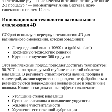
значительное улучшение качества интимной жизни уже после
2-3 процедур," — комментирует Анна Сергеева, врач-
гинеколог со стажем 12 лет.
Инновационная технология вагинального
омоложения 4D
CO2port использует передовую технологию 4D для
вагинального омоложения, которая объединяет:
Лазер с длиной волны 10600 нм (gold standard)
Трехмерную технологию решетки
Круговое излучение 360 градусов
Этот комплексный подход позволяет достигать температуры
50-70°C на контролируемой глубине слизистой оболочки
влагалища. В результате стимулируются ламина проприа и
миометрий, активизируются новорожденные фибробласты и
регенерируются поврежденные коллагеновые и эластичные
волокна. Клинически доказанные эффекты включают:
Утолщение стенок влагалища
Сужение влагалища и повышение упругости
Усиление чувствительности
Улучшение естественной лубрикации