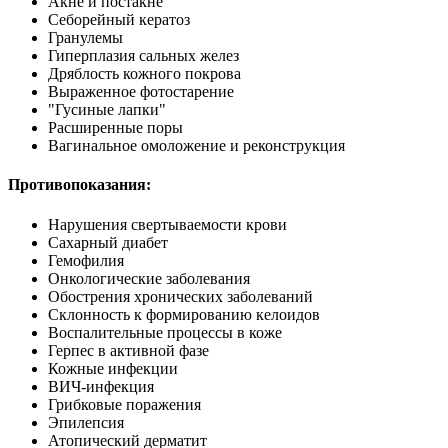
Акне и постакне
Себорейный кератоз
Гранулемы
Гиперплазия сальных желез
Дряблость кожного покрова
Выраженное фотостарение
"Гусиные лапки"
Расширенные поры
Вагинальное омоложение и реконструкция
Противопоказания:
Нарушения свертываемости крови
Сахарный диабет
Гемофилия
Онкологические заболевания
Обострения хронических заболеваний
Склонность к формированию келоидов
Воспалительные процессы в коже
Герпес в активной фазе
Кожные инфекции
ВИЧ-инфекция
Грибковые поражения
Эпилепсия
Атопический дерматит